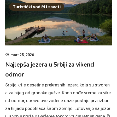
Turistički vodiči i saveti
mart 25, 2026
Najlepša jezera u Srbiji za vikend
odmor
Srbija krije desetine prekrasnih jezera koja su stvoren
a za bijeg od gradske gužve. Kada dođe vreme za vike
nd odmor, upravo ove vodene oaze postaju prvi izbor
za hiljade posetilaca širom zemlje. Letovanje na jezer
u u Srbiji pruža osveženje tokom vrućih letnjih dana, či