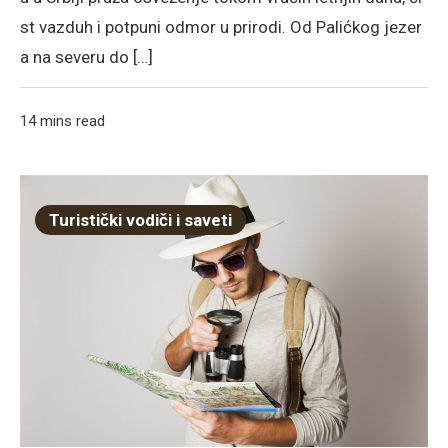
st vazduh i potpuni odmor u prirodi. Od Palićkog jezer
a na severu do […]
14 mins read
Turistički vodiči i saveti