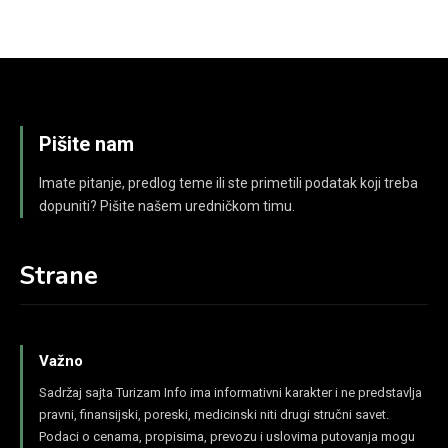
Pišite nam
Imate pitanje, predlog teme ili ste primetili podatak koji treba
dopuniti? Pišite našem uredničkom timu.
Strane
Važno
Sadržaj sajta Turizam Info ima informativni karakter i ne predstavlja
pravni, finansijski, poreski, medicinski niti drugi stručni savet.
Podaci o cenama, propisima, prevozu i uslovima putovanja mogu