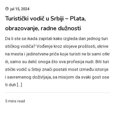
jul 15, 2024
Turistički vodič u Srbiji – Plata,
obrazovanje, radne dužnosti
Da li ste se ikada zapitali kako izgleda dan jednog turi
stičkog vodiča? Vođenje kroz slojeve prošlosti, skrive
na mesta i jedinstvene priče koje turisti ne bi sami otkr
ili, samo su delić onoga što ova profesija nudi. Biti turi
stički vodič u Srbiji znači postati most između istorije
i savremenog doživljaja, sa misijom da svaki gost ose
ti duh […]
5 mins read