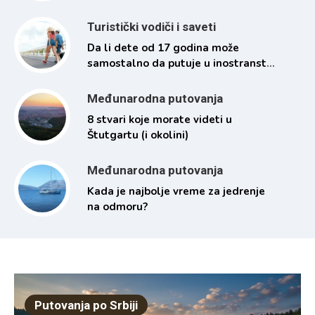
Turistički vodiči i saveti
Da li dete od 17 godina može
samostalno da putuje u inostranstvo
i pod kojim uslovima
Međunarodna putovanja
8 stvari koje morate videti u
Štutgartu (i okolini)
Međunarodna putovanja
Kada je najbolje vreme za jedrenje
na odmoru?
Putovanja po Srbiji