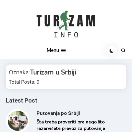
Skip
to
content
Otkrijte najlepše destinacije u Srbiji i svetu
Turizam info
Menu
Turizam u Srbiji
Oznaka:
Total Posts: 0
Latest Post
Putovanja po Srbiji
Šta treba proveriti pre nego što
rezervišete prevoz za putovanje