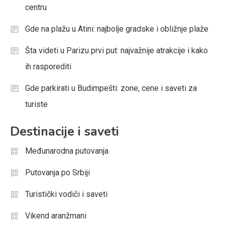
centru
Gde na plažu u Atini: najbolje gradske i obližnje plaže
Šta videti u Parizu prvi put: najvažnije atrakcije i kako
ih rasporediti
Gde parkirati u Budimpešti: zone, cene i saveti za
turiste
Destinacije i saveti
Međunarodna putovanja
Putovanja po Srbiji
Turistički vodiči i saveti
Vikend aranžmani