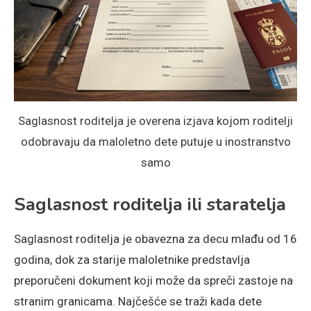
Saglasnost roditelja je overena izjava kojom roditelji
odobravaju da maloletno dete putuje u inostranstvo
samo
Saglasnost roditelja ili staratelja
Saglasnost roditelja je obavezna za decu mlađu od 16
godina, dok za starije maloletnike predstavlja
preporučeni dokument koji može da spreči zastoje na
stranim granicama. Najčešće se traži kada dete