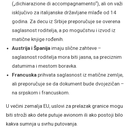
(„dichiarazione di accompagnamento“), ali on važi
isključivo za italijanske državljane mlađe od 14
godina. Za decu iz Srbije preporučuje se overena
saglasnost roditelja, a po mogućstvu i izvod iz
matične knjige rođenih.
Austrija i Španija
imaju slične zahteve –
saglasnost roditelja mora biti jasna, sa preciznim
datumima i mestom boravka.
Francuska
prihvata saglasnost iz matične zemlje,
ali preporučuje se da dokument bude dvojezičan –
na srpskom i francuskom.
U većini zemalja EU, uslovi za prelazak granice mogu
biti stroži ako dete putuje avionom ili ako postoji bilo
kakva sumnja u svrhu putovanja.