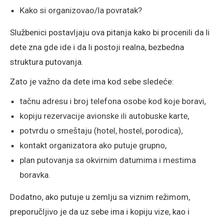
Kako si organizovao/la povratak?
Službenici postavljaju ova pitanja kako bi procenili da li
dete zna gde ide i da li postoji realna, bezbedna
struktura putovanja.
Zato je važno da dete ima kod sebe sledeće:
tačnu adresu i broj telefona osobe kod koje boravi,
kopiju rezervacije avionske ili autobuske karte,
potvrdu o smeštaju (hotel, hostel, porodica),
kontakt organizatora ako putuje grupno,
plan putovanja sa okvirnim datumima i mestima
boravka.
Dodatno, ako putuje u zemlju sa viznim režimom,
preporučljivo je da uz sebe ima i kopiju vize, kao i