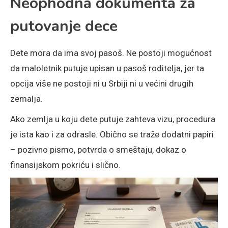
Neophodna dokumenta za
putovanje dece
Dete mora da ima svoj pasoš. Ne postoji mogućnost
da maloletnik putuje upisan u pasoš roditelja, jer ta
opcija više ne postoji ni u Srbiji ni u većini drugih
zemalja.
Ako zemlja u koju dete putuje zahteva vizu, procedura
je ista kao i za odrasle. Obično se traže dodatni papiri
– pozivno pismo, potvrda o smeštaju, dokaz o
finansijskom pokriću i slično.