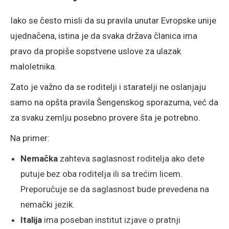
Iako se često misli da su pravila unutar Evropske unije
ujednačena, istina je da svaka država članica ima
pravo da propiše sopstvene uslove za ulazak
maloletnika.
Zato je važno da se roditelji i staratelji ne oslanjaju
samo na opšta pravila Šengenskog sporazuma, već da
za svaku zemlju posebno provere šta je potrebno.
Na primer:
Nemačka
zahteva saglasnost roditelja ako dete
putuje bez oba roditelja ili sa trećim licem.
Preporučuje se da saglasnost bude prevedena na
nemački jezik.
Italija
ima poseban institut izjave o pratnji