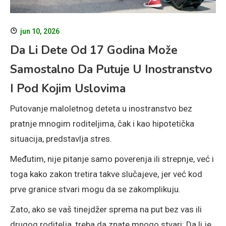
jun 10, 2026
Da Li Dete Od 17 Godina Može
Samostalno Da Putuje U Inostranstvo
I Pod Kojim Uslovima
Putovanje maloletnog deteta u inostranstvo bez
pratnje mnogim roditeljima, čak i kao hipotetička
situacija, predstavlja stres.
Međutim, nije pitanje samo poverenja ili strepnje, već i
toga kako zakon tretira takve slučajeve, jer već kod
prve granice stvari mogu da se zakomplikuju.
Zato, ako se vaš tinejdžer sprema na put bez vas ili
drugog roditelja, treba da znate mnogo stvari: Da li je