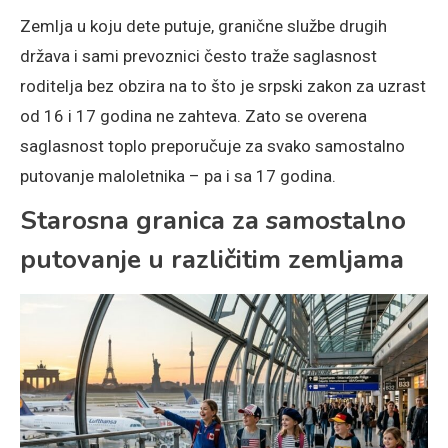
Zemlja u koju dete putuje, granične službe drugih
država i sami prevoznici često traže saglasnost
roditelja bez obzira na to što je srpski zakon za uzrast
od 16 i 17 godina ne zahteva. Zato se overena
saglasnost toplo preporučuje za svako samostalno
putovanje maloletnika – pa i sa 17 godina.
Starosna granica za samostalno
putovanje u različitim zemljama