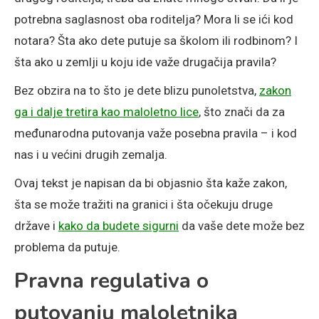
potrebna saglasnost oba roditelja? Mora li se ići kod
notara? Šta ako dete putuje sa školom ili rodbinom? I
šta ako u zemlji u koju ide važe drugačija pravila?
Bez obzira na to što je dete blizu punoletstva,
zakon
ga i dalje tretira kao maloletno lice
, što znači da za
međunarodna putovanja važe posebna pravila – i kod
nas i u većini drugih zemalja.
Ovaj tekst je napisan da bi objasnio šta kaže zakon,
šta se može tražiti na granici i šta očekuju druge
države i
kako da budete sigurni
da vaše dete može bez
problema da putuje.
Pravna regulativa o
putovanju maloletnika