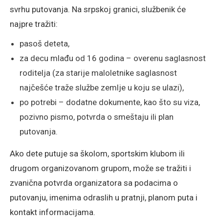
svrhu putovanja. Na srpskoj granici, službenik će
najpre tražiti:
pasoš deteta,
za decu mlađu od 16 godina – overenu saglasnost
roditelja (za starije maloletnike saglasnost
najčešće traže službe zemlje u koju se ulazi),
po potrebi – dodatne dokumente, kao što su viza,
pozivno pismo, potvrda o smeštaju ili plan
putovanja.
Ako dete putuje sa školom, sportskim klubom ili
drugom organizovanom grupom, može se tražiti i
zvanična potvrda organizatora sa podacima o
putovanju, imenima odraslih u pratnji, planom puta i
kontakt informacijama.