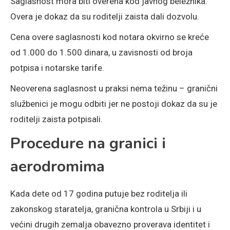
Saglasnost mora biti overena kod javnog beležnika.
Overa je dokaz da su roditelji zaista dali dozvolu.
Cena overe saglasnosti kod notara okvirno se kreće
od 1.000 do 1.500 dinara, u zavisnosti od broja
potpisa i notarske tarife.
Neoverena saglasnost u praksi nema težinu – granični
službenici je mogu odbiti jer ne postoji dokaz da su je
roditelji zaista potpisali.
Procedure na granici i
aerodromima
Kada dete od 17 godina putuje bez roditelja ili
zakonskog staratelja, granična kontrola u Srbiji i u
većini drugih zemalja obavezno proverava identitet i