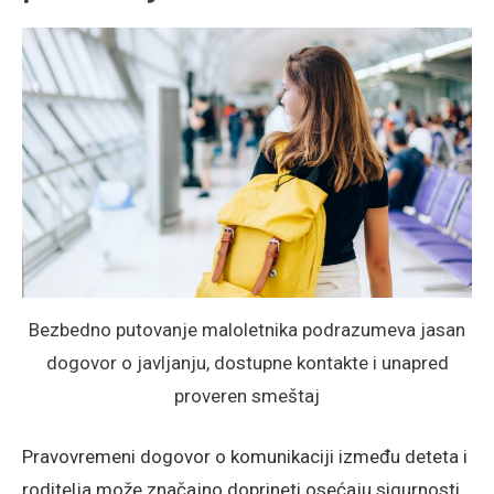
Bezbedno putovanje maloletnika podrazumeva jasan
dogovor o javljanju, dostupne kontakte i unapred
proveren smeštaj
Pravovremeni dogovor o komunikaciji između deteta i
roditelja može značajno doprineti osećaju sigurnosti.