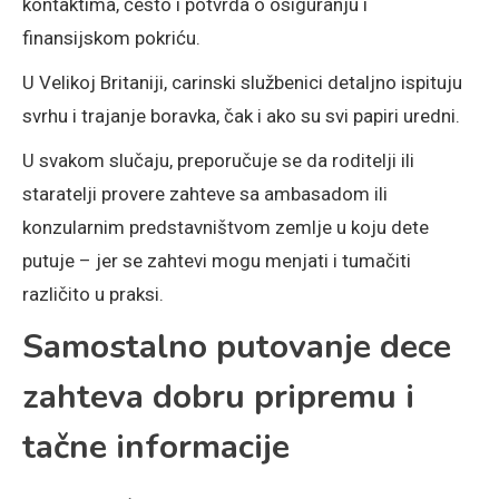
kontaktima, često i potvrda o osiguranju i
finansijskom pokriću.
U Velikoj Britaniji, carinski službenici detaljno ispituju
svrhu i trajanje boravka, čak i ako su svi papiri uredni.
U svakom slučaju, preporučuje se da roditelji ili
staratelji provere zahteve sa ambasadom ili
konzularnim predstavništvom zemlje u koju dete
putuje – jer se zahtevi mogu menjati i tumačiti
različito u praksi.
Samostalno putovanje dece
zahteva dobru pripremu i
tačne informacije