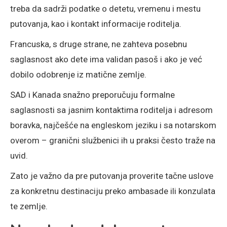
treba da sadrži podatke o detetu, vremenu i mestu
putovanja, kao i kontakt informacije roditelja.
Francuska, s druge strane, ne zahteva posebnu
saglasnost ako dete ima validan pasoš i ako je već
dobilo odobrenje iz matične zemlje.
SAD i Kanada snažno preporučuju formalne
saglasnosti sa jasnim kontaktima roditelja i adresom
boravka, najčešće na engleskom jeziku i sa notarskom
overom – granični službenici ih u praksi često traže na
uvid.
Zato je važno da pre putovanja proverite tačne uslove
za konkretnu destinaciju preko ambasade ili konzulata
te zemlje.