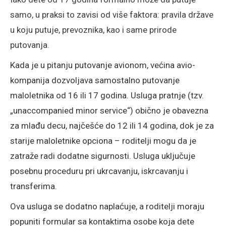
samo, u praksi to zavisi od više faktora: pravila države
u koju putuje, prevoznika, kao i same prirode
putovanja.
Kada je u pitanju putovanje avionom, većina avio-
kompanija dozvoljava samostalno putovanje
maloletnika od 16 ili 17 godina. Usluga pratnje (tzv.
„unaccompanied minor service“) obično je obavezna
za mlađu decu, najčešće do 12 ili 14 godina, dok je za
starije maloletnike opciona – roditelji mogu da je
zatraže radi dodatne sigurnosti. Usluga uključuje
posebnu proceduru pri ukrcavanju, iskrcavanju i
transferima.
Ova usluga se dodatno naplaćuje, a roditelji moraju
popuniti formular sa kontaktima osobe koja dete