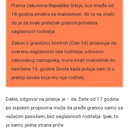
Prema zakonima Republike Srbije, lice mlađe od
18 godina smatra se maloletnim. Ali to ne znači
da je za svaki prelazak granice potrebna
saglasnost roditelja.
Zakon o graničnoj kontroli (član 54) propisuje da
overenu saglasnost oba roditelja, odnosno
zakonskog zastupnika, mora imati maloletnik do
navršene 16. godine života kada putuje sam ili u
pratnji osobe koja mu nije roditelj.
Dakle, odgovor na pitanje je – da. Dete od 17 godina
po srpskim propisima može da pređe granicu samo sa
važećim pasošem, bez saglasnosti roditelja. Ipak, to
je samo jedna strana priče.