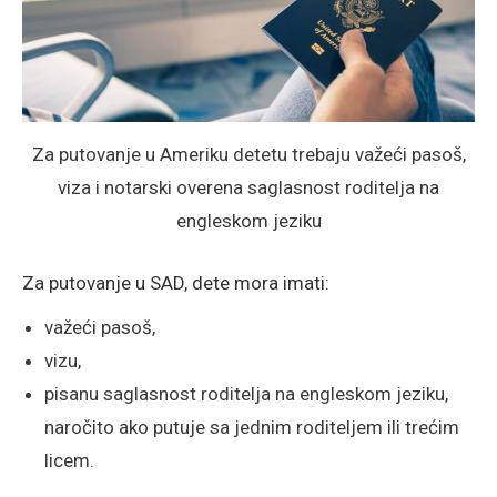
Za putovanje u Ameriku detetu trebaju važeći pasoš,
viza i notarski overena saglasnost roditelja na
engleskom jeziku
Za putovanje u SAD, dete mora imati:
važeći pasoš,
vizu,
pisanu saglasnost roditelja na engleskom jeziku,
naročito ako putuje sa jednim roditeljem ili trećim
licem.