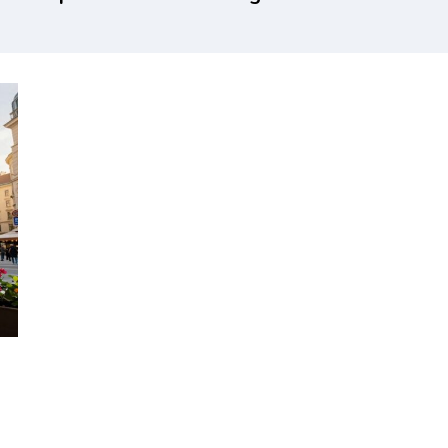
go što
može
zervišete
samostalno da
evoz za
putuje u
tovanje
inostranstvo i
pod kojim
uslovima