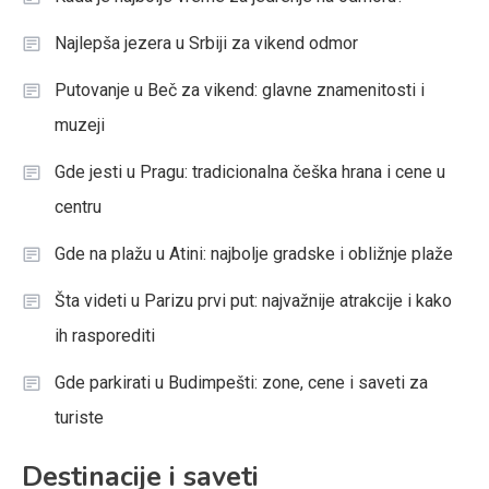
Najlepša jezera u Srbiji za vikend odmor
Putovanje u Beč za vikend: glavne znamenitosti i
muzeji
Gde jesti u Pragu: tradicionalna češka hrana i cene u
centru
Gde na plažu u Atini: najbolje gradske i obližnje plaže
Šta videti u Parizu prvi put: najvažnije atrakcije i kako
ih rasporediti
Gde parkirati u Budimpešti: zone, cene i saveti za
turiste
Destinacije i saveti