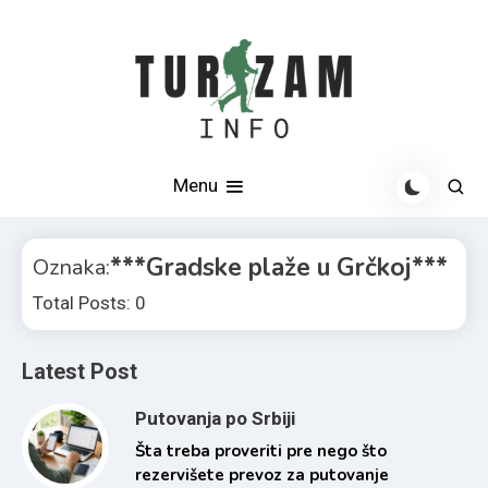
Skip
to
content
Otkrijte najlepše destinacije u Srbiji i svetu
Turizam info
Menu
***Gradske plaže u Grčkoj***
Oznaka:
Total Posts: 0
Latest Post
Putovanja po Srbiji
Šta treba proveriti pre nego što
rezervišete prevoz za putovanje