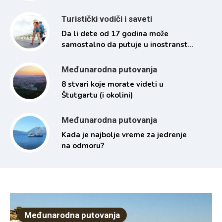
Turistički vodiči i saveti
Da li dete od 17 godina može
samostalno da putuje u inostranstvo
i pod kojim uslovima
Međunarodna putovanja
8 stvari koje morate videti u
Štutgartu (i okolini)
Međunarodna putovanja
Kada je najbolje vreme za jedrenje
na odmoru?
Međunarodna putovanja