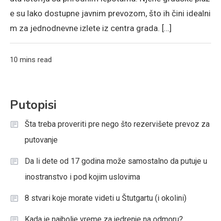
e su lako dostupne javnim prevozom, što ih čini idealni
m za jednodnevne izlete iz centra grada. […]
10 mins read
Putopisi
Šta treba proveriti pre nego što rezervišete prevoz za
putovanje
Da li dete od 17 godina može samostalno da putuje u
inostranstvo i pod kojim uslovima
8 stvari koje morate videti u Štutgartu (i okolini)
Kada je najbolje vreme za jedrenje na odmoru?