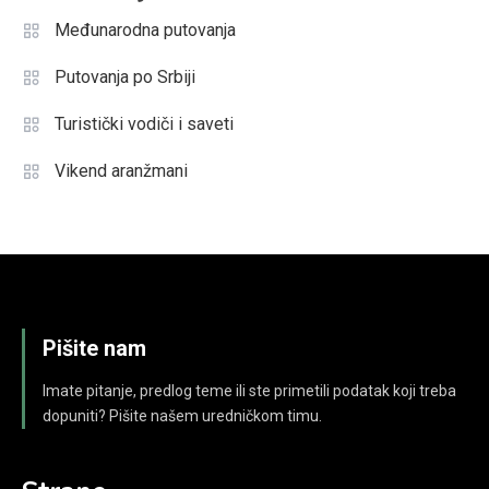
Međunarodna putovanja
Putovanja po Srbiji
Turistički vodiči i saveti
Vikend aranžmani
Pišite nam
Imate pitanje, predlog teme ili ste primetili podatak koji treba
dopuniti? Pišite našem uredničkom timu.