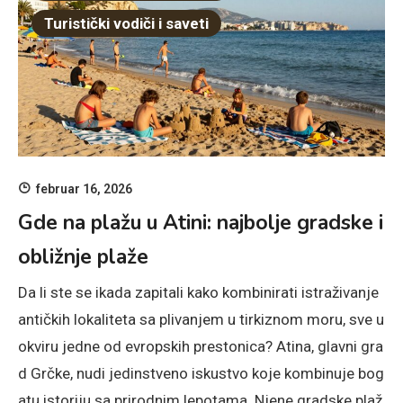
Turistički vodiči i saveti
februar 16, 2026
Gde na plažu u Atini: najbolje gradske i
obližnje plaže
Da li ste se ikada zapitali kako kombinirati istraživanje
antičkih lokaliteta sa plivanjem u tirkiznom moru, sve u
okviru jedne od evropskih prestonica? Atina, glavni gra
d Grčke, nudi jedinstveno iskustvo koje kombinuje bog
atu istoriju sa prirodnim lepotama. Njene gradske plaž