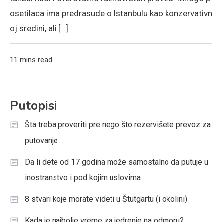
osetilaca ima predrasude o Istanbulu kao konzervativn
oj sredini, ali […]
11 mins read
Putopisi
Šta treba proveriti pre nego što rezervišete prevoz za
putovanje
Da li dete od 17 godina može samostalno da putuje u
inostranstvo i pod kojim uslovima
8 stvari koje morate videti u Štutgartu (i okolini)
Kada je najbolje vreme za jedrenje na odmoru?