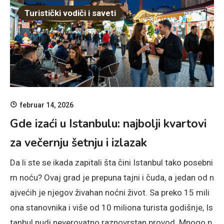
Turistički vodiči i saveti
februar 14, 2026
Gde izaći u Istanbulu: najbolji kvartovi
za večernju šetnju i izlazak
Da li ste se ikada zapitali šta čini Istanbul tako posebni
m noću? Ovaj grad je prepuna tajni i čuda, a jedan od n
ajvećih je njegov živahan noćni život. Sa preko 15 mili
ona stanovnika i više od 10 miliona turista godišnje, Is
tanbul nudi neverovatno raznovrstan provod. Mnogo p