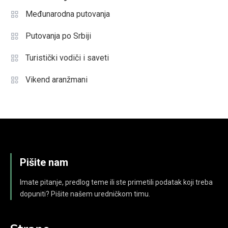
Međunarodna putovanja
Putovanja po Srbiji
Turistički vodiči i saveti
Vikend aranžmani
Pišite nam
Imate pitanje, predlog teme ili ste primetili podatak koji treba
dopuniti? Pišite našem uredničkom timu.