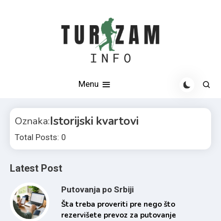
Skip
to
content
Otkrijte najlepše destinacije u Srbiji i svetu
Turizam info
Menu
Istorijski kvartovi
Oznaka:
Total Posts: 0
Latest Post
Putovanja po Srbiji
Šta treba proveriti pre nego što
rezervišete prevoz za putovanje