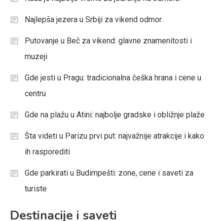
Najlepša jezera u Srbiji za vikend odmor
Putovanje u Beč za vikend: glavne znamenitosti i
muzeji
Gde jesti u Pragu: tradicionalna češka hrana i cene u
centru
Gde na plažu u Atini: najbolje gradske i obližnje plaže
Šta videti u Parizu prvi put: najvažnije atrakcije i kako
ih rasporediti
Gde parkirati u Budimpešti: zone, cene i saveti za
turiste
Destinacije i saveti