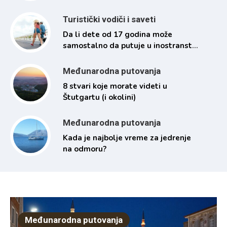
Turistički vodiči i saveti
Da li dete od 17 godina može
samostalno da putuje u inostranstvo
i pod kojim uslovima
Međunarodna putovanja
8 stvari koje morate videti u
Štutgartu (i okolini)
Međunarodna putovanja
Kada je najbolje vreme za jedrenje
na odmoru?
Međunarodna putovanja