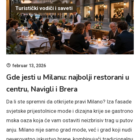
Turistički vodiči i saveti
februar 13, 2026
Gde jesti u Milanu: najbolji restorani u
centru, Navigli i Brera
Da li ste spremni da otkrijete pravi Milano? Iza fasade
svjetske prijestolnice mode i dizajna krije se gastrono
mska oaza koja će vam ostaviti neizbrisiv trag u putov
anju. Milano nije samo grad mode, već i grad koji nudi
neverovatno iskustvo hrane, kombinujući tradicionalnu