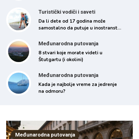
Turistički vodiči i saveti
Da li dete od 17 godina može
samostalno da putuje u inostranstvo
i pod kojim uslovima
Međunarodna putovanja
8 stvari koje morate videti u
Štutgartu (i okolini)
Međunarodna putovanja
Kada je najbolje vreme za jedrenje
na odmoru?
Međunarodna putovanja