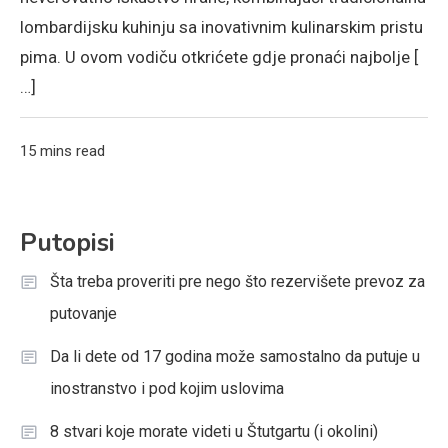
lombardijsku kuhinju sa inovativnim kulinarskim pristu
pima. U ovom vodiču otkrićete gdje pronaći najbolje [
…]
15 mins read
Putopisi
Šta treba proveriti pre nego što rezervišete prevoz za
putovanje
Da li dete od 17 godina može samostalno da putuje u
inostranstvo i pod kojim uslovima
8 stvari koje morate videti u Štutgartu (i okolini)