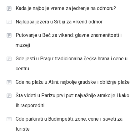
Kada je najbolje vreme za jedrenje na odmoru?
Najlepša jezera u Srbiji za vikend odmor
Putovanje u Beč za vikend: glavne znamenitosti i
muzeji
Gde jesti u Pragu: tradicionalna češka hrana i cene u
centru
Gde na plažu u Atini: najbolje gradske i obližnje plaže
Šta videti u Parizu prvi put: najvažnije atrakcije i kako
ih rasporediti
Gde parkirati u Budimpešti: zone, cene i saveti za
turiste