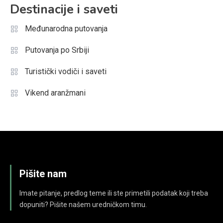
Destinacije i saveti
Međunarodna putovanja
Putovanja po Srbiji
Turistički vodiči i saveti
Vikend aranžmani
Pišite nam
Imate pitanje, predlog teme ili ste primetili podatak koji treba
dopuniti? Pišite našem uredničkom timu.