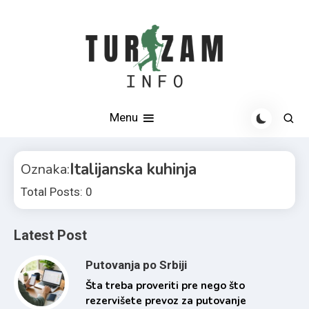
Skip
to
content
Otkrijte najlepše destinacije u Srbiji i svetu
Turizam info
Menu
Italijanska kuhinja
Oznaka:
Total Posts: 0
Latest Post
Putovanja po Srbiji
Šta treba proveriti pre nego što
rezervišete prevoz za putovanje