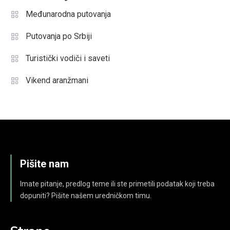
Međunarodna putovanja
Putovanja po Srbiji
Turistički vodiči i saveti
Vikend aranžmani
Pišite nam
Imate pitanje, predlog teme ili ste primetili podatak koji treba
dopuniti? Pišite našem uredničkom timu.