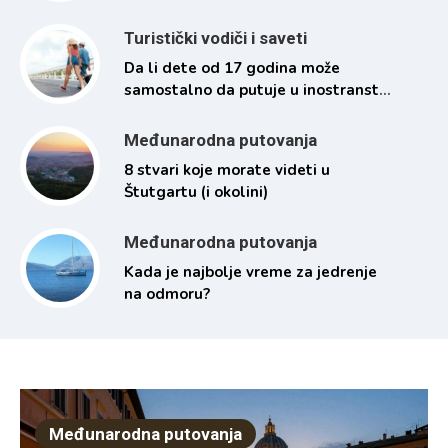
Turistički vodiči i saveti
Da li dete od 17 godina može
samostalno da putuje u inostranstvo
i pod kojim uslovima
Međunarodna putovanja
8 stvari koje morate videti u
Štutgartu (i okolini)
Međunarodna putovanja
Kada je najbolje vreme za jedrenje
na odmoru?
Međunarodna putovanja