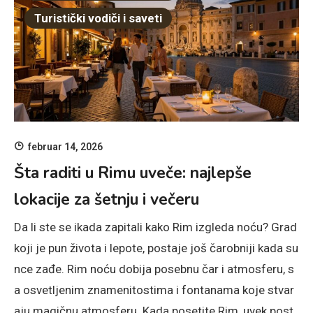
Turistički vodiči i saveti
februar 14, 2026
Šta raditi u Rimu uveče: najlepše
lokacije za šetnju i večeru
Da li ste se ikada zapitali kako Rim izgleda noću? Grad
koji je pun života i lepote, postaje još čarobniji kada su
nce zađe. Rim noću dobija posebnu čar i atmosferu, s
a osvetljenim znamenitostima i fontanama koje stvar
aju magičnu atmosferu. Kada posetite Rim, uvek post