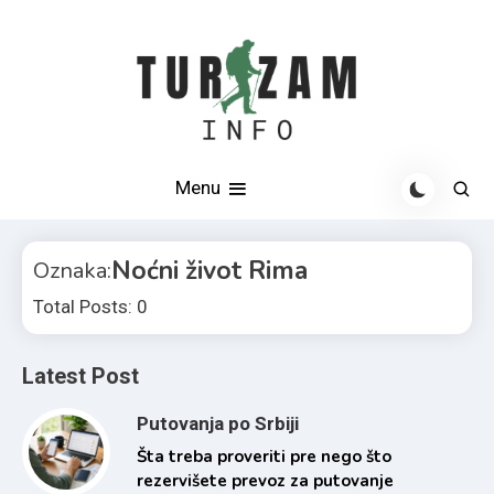
Skip
to
content
Otkrijte najlepše destinacije u Srbiji i svetu
Turizam info
Menu
Noćni život Rima
Oznaka:
Total Posts: 0
Latest Post
Putovanja po Srbiji
Šta treba proveriti pre nego što
rezervišete prevoz za putovanje