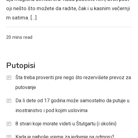
oji nešto što možete da radite, čak i u kasnim večernji
m satima. […]
20 mins read
Putopisi
Šta treba proveriti pre nego što rezervišete prevoz za
putovanje
Da li dete od 17 godina može samostalno da putuje u
inostranstvo i pod kojim uslovima
8 stvari koje morate videti u Štutgartu (i okolini)
Kada je najbolje vreme za jedrenje na odmoru?