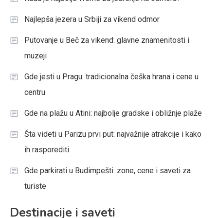
Najlepša jezera u Srbiji za vikend odmor
Putovanje u Beč za vikend: glavne znamenitosti i
muzeji
Gde jesti u Pragu: tradicionalna češka hrana i cene u
centru
Gde na plažu u Atini: najbolje gradske i obližnje plaže
Šta videti u Parizu prvi put: najvažnije atrakcije i kako
ih rasporediti
Gde parkirati u Budimpešti: zone, cene i saveti za
turiste
Destinacije i saveti