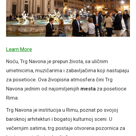
Learn More
Noću, Trg Navona je prepun života, sa uličnim
umetnicima, muzičarima i zabavljačima koji nastupaju
za posetioce. Ova živopisna atmosfera čini Trg
Navona jednim od najomiljenijih
mesta
za posetioce
Rima.
Trg Navona je institucija u Rimu, poznat po svojoj
baroknoj arhitekturi i bogatoj kulturnoj sceni. U
večernjim satima, trg postaje otvorena pozornica za