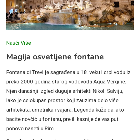
Nauči Više
Magija osvetljene fontane
Fontana di Trevi je sagrađena u 18. veku i crpi vodu iz
preko 2000 godina starog vodovoda Aqua Vergine.
Njen današnji izgled duguje arhitekti Nikoli Salviju,
iako je celokupan prostor koji zauzima delo više
arhitekata, umetnika i vajara. Legenda kaže da, ako
bacite novčić u fontanu, pre ili kasnije će vas put
ponovo naneti u Rim.