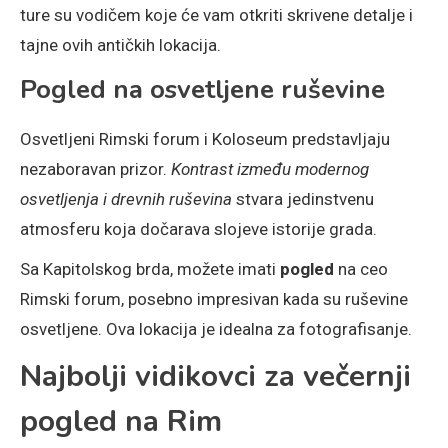
ture su vodičem koje će vam otkriti skrivene detalje i
tajne ovih antičkih lokacija.
Pogled na osvetljene ruševine
Osvetljeni Rimski forum i Koloseum predstavljaju
nezaboravan prizor.
Kontrast između modernog
osvetljenja i drevnih ruševina
stvara jedinstvenu
atmosferu koja dočarava slojeve istorije grada.
Sa Kapitolskog brda, možete imati
pogled
na ceo
Rimski forum, posebno impresivan kada su ruševine
osvetljene. Ova lokacija je idealna za fotografisanje.
Najbolji vidikovci za večernji
pogled na Rim