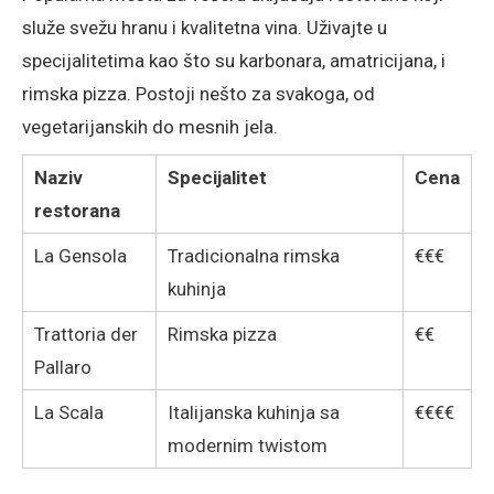
služe svežu hranu i kvalitetna vina. Uživajte u
specijalitetima kao što su karbonara, amatricijana, i
rimska pizza. Postoji nešto za svakoga, od
vegetarijanskih do mesnih jela.
Naziv
Specijalitet
Cena
restorana
La Gensola
Tradicionalna rimska
€€€
kuhinja
Trattoria der
Rimska pizza
€€
Pallaro
La Scala
Italijanska kuhinja sa
€€€€
modernim twistom