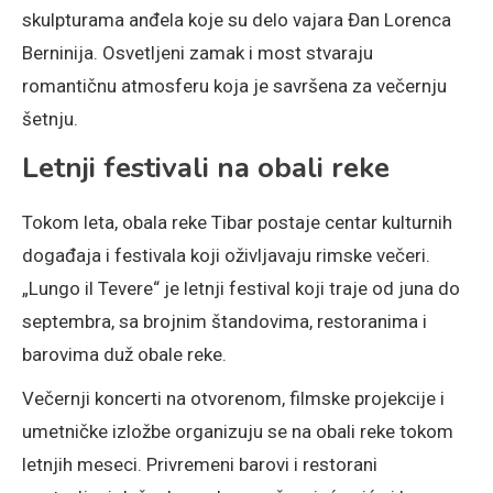
skulpturama anđela koje su delo vajara Đan Lorenca
Berninija. Osvetljeni zamak i most stvaraju
romantičnu atmosferu koja je savršena za večernju
šetnju.
Letnji festivali na obali reke
Tokom leta, obala reke Tibar postaje centar kulturnih
događaja i festivala koji oživljavaju rimske večeri.
„Lungo il Tevere“ je letnji festival koji traje od juna do
septembra, sa brojnim štandovima, restoranima i
barovima duž obale reke.
Večernji koncerti na otvorenom, filmske projekcije i
umetničke izložbe organizuju se na obali reke tokom
letnjih meseci. Privremeni barovi i restorani