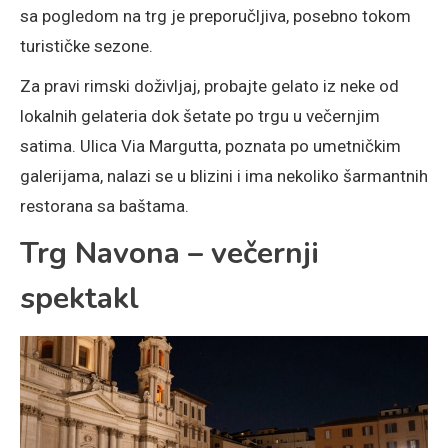
sa pogledom na trg je preporučljiva, posebno tokom
turističke sezone.
Za pravi rimski doživljaj, probajte gelato iz neke od
lokalnih gelateria dok šetate po trgu u večernjim
satima. Ulica Via Margutta, poznata po umetničkim
galerijama, nalazi se u blizini i ima nekoliko šarmantnih
restorana sa baštama.
Trg Navona – večernji
spektakl