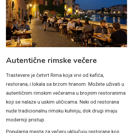
Autentične rimske večere
Trastevere je četvrt Rima koja vrvi od kafića,
restorana, i lokala sa brzom hranom. Možete uživati u
autentičnim rimskim večerama u brojnim restoranima
koji se nalaze u uskim uličicama. Neki od restorana
nude tradicionalnu rimsku kuhinju, dok drugi imaju
moderniji pristup.
Popularna mesta za večeru uključuju restorane koji