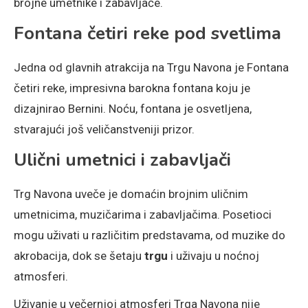
brojne umetnike i zabavljače.
Fontana četiri reke pod svetlima
Jedna od glavnih atrakcija na Trgu Navona je Fontana
četiri reke, impresivna barokna fontana koju je
dizajnirao Bernini. Noću, fontana je osvetljena,
stvarajući još veličanstveniji prizor.
Ulični umetnici i zabavljači
Trg Navona uveče je domaćin brojnim uličnim
umetnicima, muzičarima i zabavljačima. Posetioci
mogu uživati u različitim predstavama, od muzike do
akrobacija, dok se šetaju
trgu
i uživaju u noćnoj
atmosferi.
Uživanje u večernjoj atmosferi Trga Navona nije