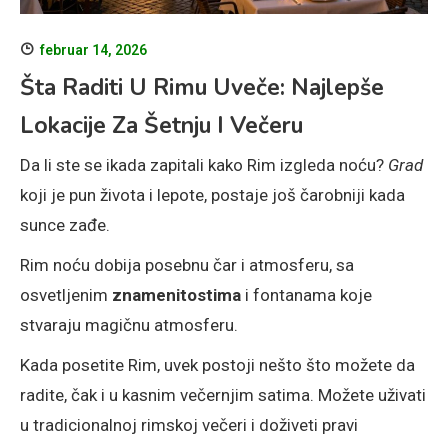
februar 14, 2026
Šta Raditi U Rimu Uveče: Najlepše
Lokacije Za Šetnju I Večeru
Da li ste se ikada zapitali kako Rim izgleda noću?
Grad
koji je pun života i lepote, postaje još čarobniji kada
sunce zađe.
Rim noću dobija posebnu čar i atmosferu, sa
osvetljenim
znamenitostima
i fontanama koje
stvaraju magičnu atmosferu.
Kada posetite Rim, uvek postoji nešto što možete da
radite, čak i u kasnim večernjim satima. Možete uživati
u tradicionalnoj rimskoj večeri i doživeti pravi