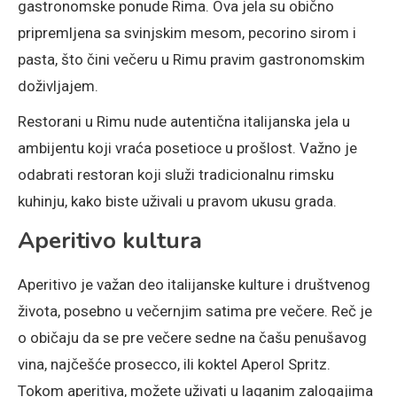
gastronomske ponude Rima. Ova jela su obično
pripremljena sa svinjskim mesom, pecorino sirom i
pasta, što čini večeru u Rimu pravim gastronomskim
doživljajem.
Restorani u Rimu nude autentična italijanska jela u
ambijentu koji vraća posetioce u prošlost. Važno je
odabrati restoran koji služi tradicionalnu rimsku
kuhinju, kako biste uživali u pravom ukusu grada.
Aperitivo kultura
Aperitivo je važan deo italijanske kulture i društvenog
života, posebno u večernjim satima pre večere. Reč je
o običaju da se pre večere sedne na čašu penušavog
vina, najčešće prosecco, ili koktel Aperol Spritz.
Tokom aperitiva, možete uživati u laganim zalogajima