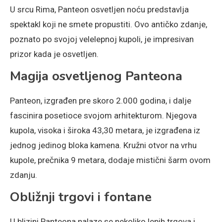
U srcu Rima, Panteon osvetljen noću predstavlja
spektakl koji ne smete propustiti. Ovo antičko zdanje,
poznato po svojoj velelepnoj kupoli, je impresivan
prizor kada je osvetljen.
Magija osvetljenog Panteona
Panteon, izgrađen pre skoro 2.000 godina, i dalje
fascinira posetioce svojom arhitekturom. Njegova
kupola, visoka i široka 43,30 metara, je izgrađena iz
jednog jedinog bloka kamena. Kružni otvor na vrhu
kupole, prečnika 9 metara, dodaje mistični šarm ovom
zdanju.
Obližnji trgovi i fontane
U blizini Panteona nalaze se nekoliko lepih trgova i