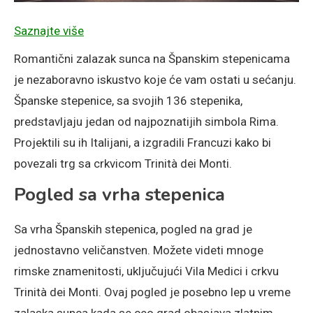
Saznajte više
Romantični zalazak sunca na Španskim stepenicama
je nezaboravno iskustvo koje će vam ostati u sećanju.
Španske stepenice, sa svojih 136 stepenika,
predstavljaju jedan od najpoznatijih simbola Rima.
Projektili su ih Italijani, a izgradili Francuzi kako bi
povezali trg sa crkvicom Trinità dei Monti.
Pogled sa vrha stepenica
Sa vrha Španskih stepenica, pogled na grad je
jednostavno veličanstven. Možete videti mnoge
rimske znamenitosti, uključujući Vila Medici i crkvu
Trinità dei Monti. Ovaj pogled je posebno lep u vreme
zalaska sunca kada se ceo grad obasjava zlatnim