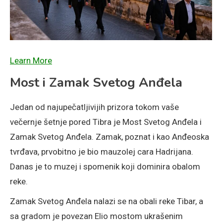
Learn More
Most i Zamak Svetog Anđela
Jedan od najupečatljivijih prizora tokom vaše
večernje šetnje pored Tibra je Most Svetog Anđela i
Zamak Svetog Anđela. Zamak, poznat i kao Anđeoska
tvrđava, prvobitno je bio mauzolej cara Hadrijana.
Danas je to muzej i spomenik koji dominira obalom
reke.
Zamak Svetog Anđela nalazi se na obali reke Tibar, a
sa gradom je povezan Elio mostom ukrašenim