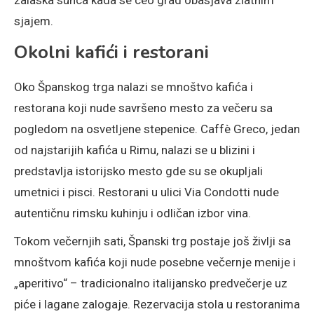
sjajem.
Okolni kafići i restorani
Oko Španskog trga nalazi se mnoštvo kafića i
restorana koji nude savršeno mesto za večeru sa
pogledom na osvetljene stepenice. Caffè Greco, jedan
od najstarijih kafića u Rimu, nalazi se u blizini i
predstavlja istorijsko mesto gde su se okupljali
umetnici i pisci. Restorani u ulici Via Condotti nude
autentičnu rimsku kuhinju i odličan izbor vina.
Tokom večernjih sati, Španski trg postaje još življi sa
mnoštvom kafića koji nude posebne večernje menije i
„aperitivo“ – tradicionalno italijansko predvečerje uz
piće i lagane zalogaje. Rezervacija stola u restoranima