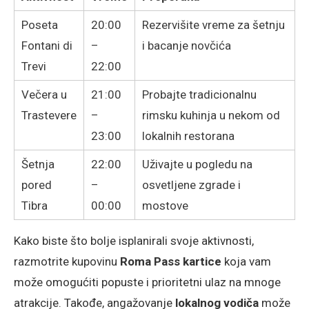
Poseta
20:00
Rezervišite vreme za šetnju
Fontani di
–
i bacanje novčića
Trevi
22:00
Večera u
21:00
Probajte tradicionalnu
Trastevere
–
rimsku kuhinja u nekom od
23:00
lokalnih restorana
Šetnja
22:00
Uživajte u pogledu na
pored
–
osvetljene zgrade i
Tibra
00:00
mostove
Kako biste što bolje isplanirali svoje aktivnosti,
razmotrite kupovinu
Roma Pass kartice
koja vam
može omogućiti popuste i prioritetni ulaz na mnoge
atrakcije. Takođe, angažovanje
lokalnog vodiča
može