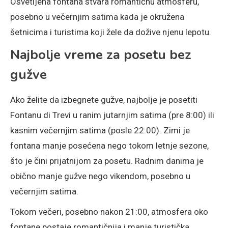
Osvetljena fontana stvara romantičnu atmosferu,
posebno u večernjim satima kada je okružena
šetnicima i turistima koji žele da dožive njenu lepotu.
Najbolje vreme za posetu bez
gužve
Ako želite da izbegnete gužve, najbolje je posetiti
Fontanu di Trevi u ranim jutarnjim satima (pre 8:00) ili
kasnim večernjim satima (posle 22:00). Zimi je
fontana manje posećena nego tokom letnje sezone,
što je čini prijatnijom za posetu. Radnim danima je
obično manje gužve nego vikendom, posebno u
večernjim satima.
Tokom večeri, posebno nakon 21:00, atmosfera oko
fontane postaje romantičnija i manje turistička.