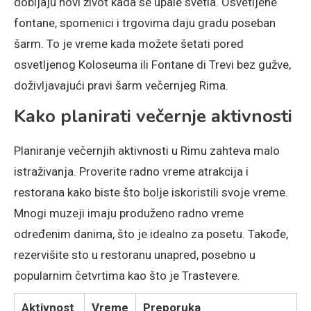
dobijaju novi život kada se upale svetla. Osvetljene
fontane, spomenici i trgovima daju gradu poseban
šarm. To je vreme kada možete šetati pored
osvetljenog Koloseuma ili Fontane di Trevi bez gužve,
doživljavajući pravi šarm večernjeg Rima.
Kako planirati večernje aktivnosti
Planiranje večernjih aktivnosti u Rimu zahteva malo
istraživanja. Proverite radno vreme atrakcija i
restorana kako biste što bolje iskoristili svoje vreme.
Mnogi muzeji imaju produženo radno vreme
određenim danima, što je idealno za posetu. Takođe,
rezervišite sto u restoranu unapred, posebno u
popularnim četvrtima kao što je Trastevere.
Aktivnost
Vreme
Preporuka