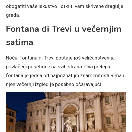
obogatiti vaše iskustvo i otkriti vam skrivene dragulje
grada.
Fontana di Trevi u večernjim
satima
Noću, Fontana di Trevi postaje još veličanstvenija,
privlačeći posetioce sa svih strana. Ova prelepa
fontana je jedna od najpoznatijih znamenitosti Rima i
njen večernji izgled je posebno očaravajući.