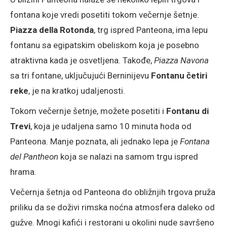
fontana koje vredi posetiti tokom večernje šetnje.
Piazza della Rotonda
, trg ispred Panteona, ima lepu
fontanu sa egipatskim obeliskom koja je posebno
atraktivna kada je osvetljena. Takođe,
Piazza Navona
sa tri fontane, uključujući Berninijevu
Fontanu četiri
reke
, je na kratkoj udaljenosti.
Tokom večernje šetnje, možete posetiti i
Fontanu di
Trevi
, koja je udaljena samo 10 minuta hoda od
Panteona. Manje poznata, ali jednako lepa je
Fontana
del Pantheon
koja se nalazi na samom trgu ispred
hrama.
Večernja šetnja od Panteona do obližnjih trgova pruža
priliku da se doživi rimska noćna atmosfera daleko od
gužve. Mnogi kafići i restorani u okolini nude savršeno