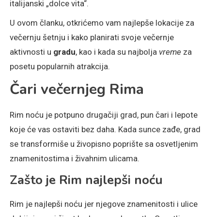
italijanski „dolce vita“.
U ovom članku, otkrićemo vam najlepše lokacije za
večernju šetnju i kako planirati svoje večernje
aktivnosti u
gradu
, kao i kada su najbolja
vreme
za
posetu popularnih atrakcija.
Čari večernjeg Rima
Rim noću je potpuno drugačiji grad, pun čari i lepote
koje će vas ostaviti bez daha. Kada sunce zađe, grad
se transformiše u živopisno poprište sa osvetljenim
znamenitostima i živahnim ulicama.
Zašto je Rim najlepši noću
Rim je najlepši noću jer njegove znamenitosti i ulice