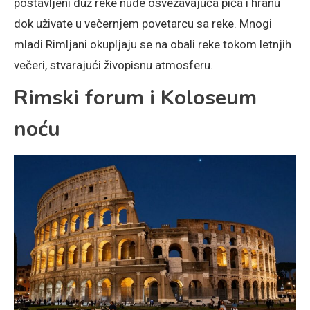
postavljeni duž reke nude osvežavajuća pića i hranu
dok uživate u večernjem povetarcu sa reke. Mnogi
mladi Rimljani okupljaju se na obali reke tokom letnjih
večeri, stvarajući živopisnu atmosferu.
Rimski forum i Koloseum
noću