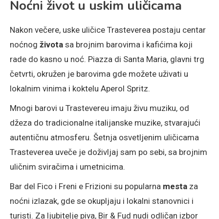
Noćni život u uskim uličicama
Nakon večere, uske uličice Trasteverea postaju centar
noćnog
života
sa brojnim barovima i kafićima koji
rade do kasno u noć. Piazza di Santa Maria, glavni trg
četvrti, okružen je barovima gde možete uživati u
lokalnim vinima i koktelu Aperol Spritz.
Mnogi barovi u Trastevereu imaju živu muziku, od
džeza do tradicionalne italijanske muzike, stvarajući
autentičnu atmosferu. Šetnja osvetljenim uličicama
Trasteverea uveče je doživljaj sam po sebi, sa brojnim
uličnim sviračima i umetnicima.
Bar del Fico i Freni e Frizioni su popularna
mesta
za
noćni izlazak, gde se okupljaju i lokalni stanovnici i
turisti. Za ljubitelje piva, Bir & Fud nudi odličan izbor