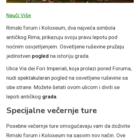
Nauči Više
Rimski forum i Koloseum, dva najveća simbola
antičkog Rima, prikazuju svoju pravu lepotu pod
noćnim osvjetljenjem. Osvetljene ruševine pružaju
jedinstven
pogled
na istoriju grada.
Ulica Via dei Fori Imperiali, koja prolazi pored Foruma,
nudi spektakularan pogled na osvetljene ruševine sa
obe strane. Možete šetati ovom ulicom i diviti se
lepoti antičkog
grada
.
Specijalne večernje ture
Posebne večernje ture omogućavaju vam da doživite
Rimski forum i Koloseum na sasvim nov način. Ove