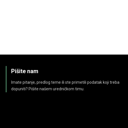
Pišite nam
Imate pitanje, predlog teme ili ste primetili podatak koji treba
dopuniti? Pišite našem uredničkom timu.