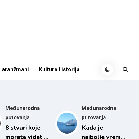
 aranžmani
Kultura i istorija
Međunarodna
Međunarodna
putovanja
putovanja
8 stvari koje
Kada je
morate videti u
najbolje vreme