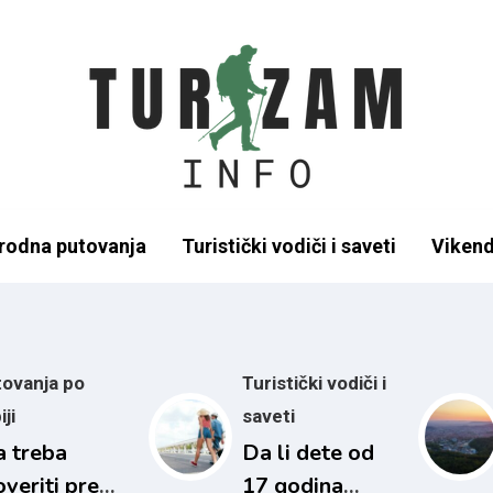
odna putovanja
Turistički vodiči i saveti
Vikend
ovanja po
Turistički vodiči i
iji
saveti
a treba
Da li dete od
overiti pre
17 godina