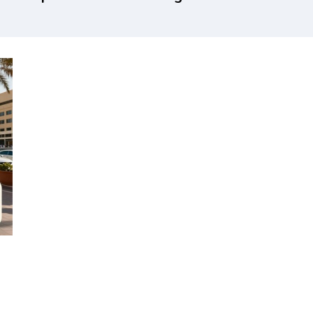
go što
može
zervišete
samostalno da
evoz za
putuje u
tovanje
inostranstvo i
pod kojim
uslovima