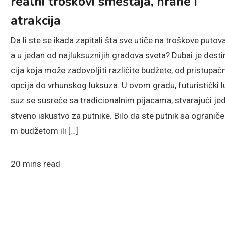
realni troškovi smeštaja, hrane i
atrakcija
Da li ste se ikada zapitali šta sve utiče na troškove putov
a u jedan od najluksuznijih gradova sveta? Dubai je desti
cija koja može zadovoljiti različite budžete, od pristupač
opcija do vrhunskog luksuza. U ovom gradu, futuristički l
suz se susreće sa tradicionalnim pijacama, stvarajući jed
stveno iskustvo za putnike. Bilo da ste putnik sa ograniče
m budžetom ili […]
20 mins read