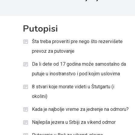
Štutgartu (i
za jedrenje na
okolini)
odmoru?
Putopisi
Šta treba proveriti pre nego što rezervišete
prevoz za putovanje
Da li dete od 17 godina može samostalno da
putuje u inostranstvo i pod kojim uslovima
8 stvari koje morate videti u Štutgartu (i
okolini)
Kada je najbolje vreme za jedrenje na odmoru?
Najlepša jezera u Srbiji za vikend odmor