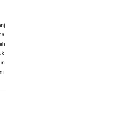
anj
na
nih
uk
in
ni