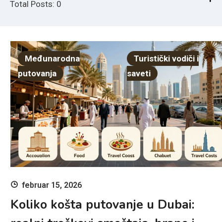
Total Posts: 0
ne
re
pr
pu
Međunarodna
Turistički vodiči i
putovanja
saveti
februar 15, 2026
Koliko košta putovanje u Dubai: