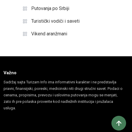
Putovanja po Srbiji
Turistički vodiči i saveti
Vikend aranžmani
Važno
Sadržaj sajta Turizam Info ima informativni karakter i ne predstavlja
pravni, finansijski, poreski, medicinski niti drugi stručni savet. Podaci o
cenama, propisima, prevozu i uslovima putovanja mogu se menjati,
zato ih pre polaska proverite kod nadležnih institucija i pružalaca
usluga.