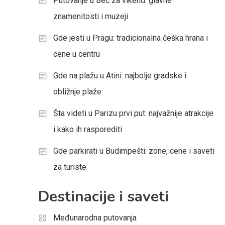
Putovanje u Beč za vikend: glavne
znamenitosti i muzeji
Gde jesti u Pragu: tradicionalna češka hrana i
cene u centru
Gde na plažu u Atini: najbolje gradske i
obližnje plaže
Šta videti u Parizu prvi put: najvažnije atrakcije
i kako ih rasporediti
Gde parkirati u Budimpešti: zone, cene i saveti
za turiste
Destinacije i saveti
Međunarodna putovanja