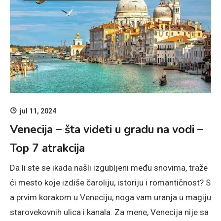
jul 11, 2024
Venecija – šta videti u gradu na vodi –
Top 7 atrakcija
Da li ste se ikada našli izgubljeni među snovima, traže
ći mesto koje izdiše čaroliju, istoriju i romantičnost? S
a prvim korakom u Veneciju, noga vam uranja u magiju
starovekovnih ulica i kanala. Za mene, Venecija nije sa