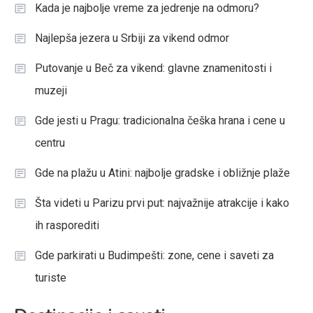
Kada je najbolje vreme za jedrenje na odmoru?
Najlepša jezera u Srbiji za vikend odmor
Putovanje u Beč za vikend: glavne znamenitosti i
muzeji
Gde jesti u Pragu: tradicionalna češka hrana i cene u
centru
Gde na plažu u Atini: najbolje gradske i obližnje plaže
Šta videti u Parizu prvi put: najvažnije atrakcije i kako
ih rasporediti
Gde parkirati u Budimpešti: zone, cene i saveti za
turiste