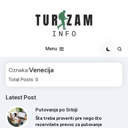
Skip
to
content
Otkrijte najlepše destinacije u Srbiji i svetu
Turizam info
Menu
Venecija
Oznaka:
Total Posts: 0
Latest Post
Putovanja po Srbiji
Šta treba proveriti pre nego što
rezervišete prevoz za putovanje