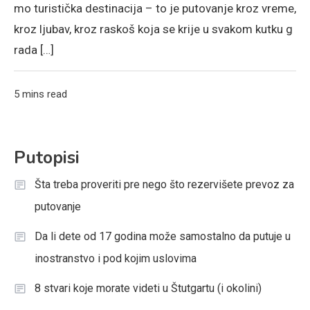
mo turistička destinacija – to je putovanje kroz vreme,
kroz ljubav, kroz raskoš koja se krije u svakom kutku g
rada […]
5 mins read
Putopisi
Šta treba proveriti pre nego što rezervišete prevoz za
putovanje
Da li dete od 17 godina može samostalno da putuje u
inostranstvo i pod kojim uslovima
8 stvari koje morate videti u Štutgartu (i okolini)