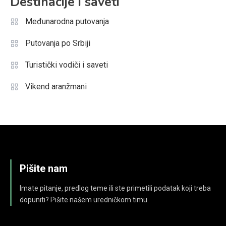
Destinacije i saveti
Međunarodna putovanja
Putovanja po Srbiji
Turistički vodiči i saveti
Vikend aranžmani
Pišite nam
Imate pitanje, predlog teme ili ste primetili podatak koji treba
dopuniti? Pišite našem uredničkom timu.