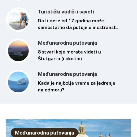
Turistički vodiči i saveti
Da li dete od 17 godina može
samostalno da putuje u inostranstvo
i pod kojim uslovima
Međunarodna putovanja
8 stvari koje morate videti u
Štutgartu (i okolini)
Međunarodna putovanja
Kada je najbolje vreme za jedrenje
na odmoru?
Međunarodna putovanja